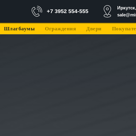
Иркутск,
+7 3952 554-555
sale@mir
Шлагбаумы
Ограждения
Двери
Покупат